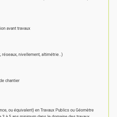
ion avant travaux
 réseaux, nivellement, altimétrie…)
de chantier
nce, ou équivalent) en Travaux Publics ou Géomètre
de 3 à 5 ans minimum dans le domaine des travaux